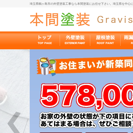
埼玉県鶴ヶ島市の外壁塗装工事なら本間塗装にお任せ下さい。埼玉県を中心