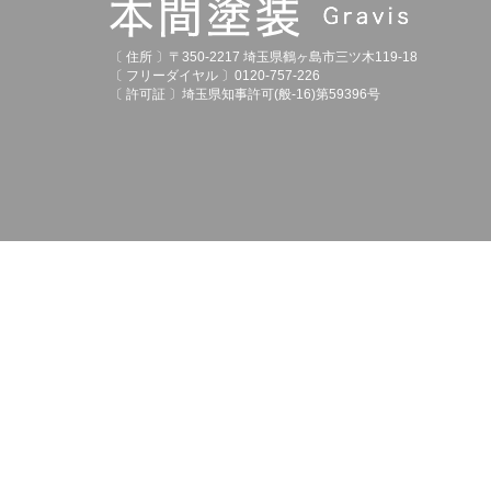
〔 住所 〕〒350-2217 埼玉県鶴ヶ島市三ツ木119-18
〔 フリーダイヤル 〕0120-757-226
〔 許可証 〕埼玉県知事許可(般-16)第59396号