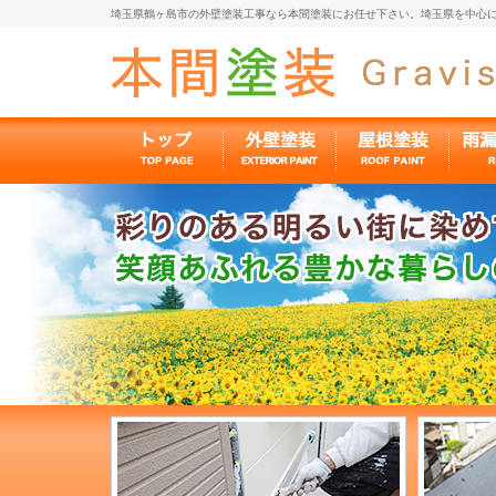
埼玉県鶴ヶ島市の外壁塗装工事なら本間塗装にお任せ下さい。埼玉県を中心