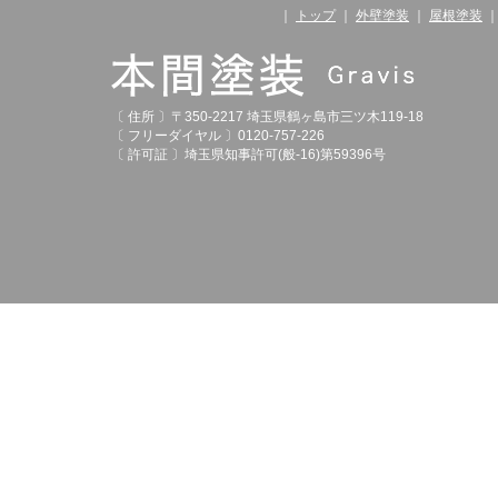
｜
トップ
｜
外壁塗装
｜
屋根塗装
〔 住所 〕〒350-2217 埼玉県鶴ヶ島市三ツ木119-18
〔 フリーダイヤル 〕0120-757-226
〔 許可証 〕埼玉県知事許可(般-16)第59396号