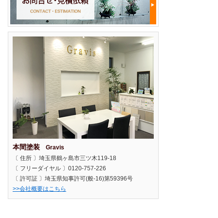
本間塗装
Gravis
〔 住所 〕埼玉県鶴ヶ島市三ツ木119-18
〔 フリーダイヤル 〕0120-757-226
〔 許可証 〕埼玉県知事許可(般-16)第59396号
>>会社概要はこちら