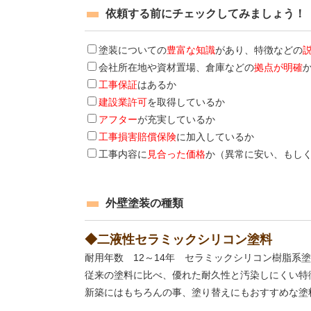
依頼する前にチェックしてみましょう！
塗装についての
豊富な知識
があり、特徴などの
会社所在地や資材置場、倉庫などの
拠点が明確
工事保証
はあるか
建設業許可
を取得しているか
アフター
が充実しているか
工事損害賠償保険
に加入しているか
工事内容に
見合った価格
か（異常に安い、もし
外壁塗装の種類
◆二液性セラミックシリコン塗料
耐用年数 12～14年 セラミックシリコン樹脂系
従来の塗料に比べ、優れた耐久性と汚染しにくい特
新築にはもちろんの事、塗り替えにもおすすめな塗