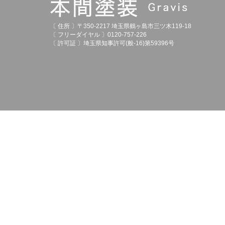
〔 住所 〕〒350-2217 埼玉県鶴ヶ島市三ツ木119-18
〔 フリーダイヤル 〕0120-757-226
〔 許可証 〕埼玉県知事許可(般-16)第59396号