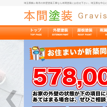
埼玉県鶴ヶ島市の外壁塗装工事なら本間塗装にお任せ下さい。埼玉県を中心