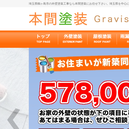
埼玉県鶴ヶ島市の外壁塗装工事なら本間塗装にお任せ下さい。埼玉県を中心