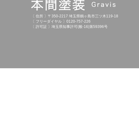
〔 住所 〕〒350-2217 埼玉県鶴ヶ島市三ツ木119-18
〔 フリーダイヤル 〕0120-757-226
〔 許可証 〕埼玉県知事許可(般-16)第59396号