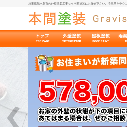
埼玉県鶴ヶ島市の外壁塗装工事なら本間塗装にお任せ下さい。埼玉県を中心