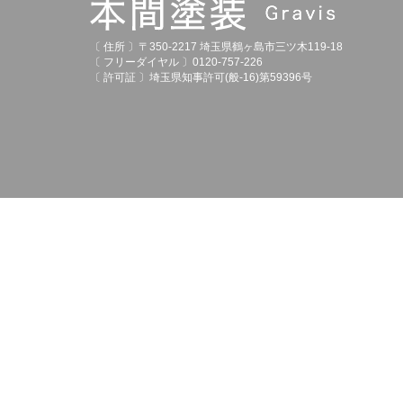
〔 住所 〕〒350-2217 埼玉県鶴ヶ島市三ツ木119-18
〔 フリーダイヤル 〕0120-757-226
〔 許可証 〕埼玉県知事許可(般-16)第59396号