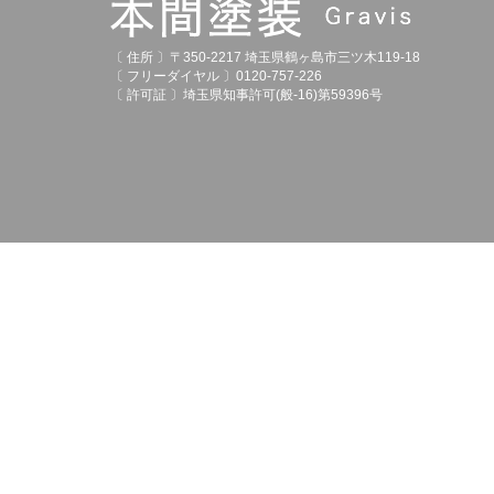
〔 住所 〕〒350-2217 埼玉県鶴ヶ島市三ツ木119-18
〔 フリーダイヤル 〕0120-757-226
〔 許可証 〕埼玉県知事許可(般-16)第59396号