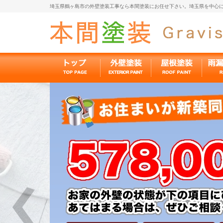
埼玉県鶴ヶ島市の外壁塗装工事なら本間塗装にお任せ下さい。埼玉県を中心