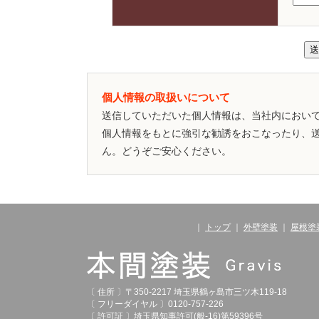
個人情報の取扱いについて
送信していただいた個人情報は、当社内におい
個人情報をもとに強引な勧誘をおこなったり、
ん。どうぞご安心ください。
｜
トップ
｜
外壁塗装
｜
屋根塗
〔 住所 〕〒350-2217 埼玉県鶴ヶ島市三ツ木119-18
〔 フリーダイヤル 〕0120-757-226
〔 許可証 〕埼玉県知事許可(般-16)第59396号