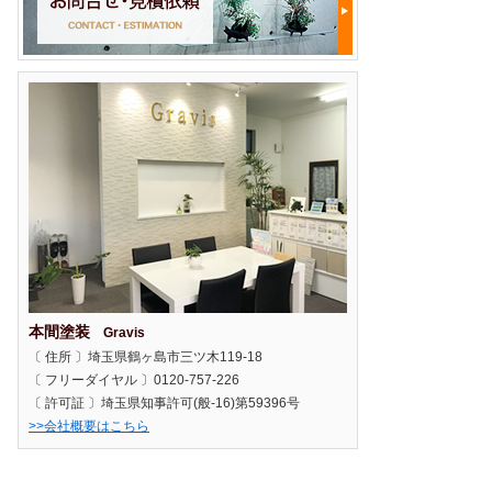
本間塗装
Gravis
〔 住所 〕埼玉県鶴ヶ島市三ツ木119-18
〔 フリーダイヤル 〕0120-757-226
〔 許可証 〕埼玉県知事許可(般-16)第59396号
>>会社概要はこちら