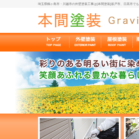
埼玉県鶴ヶ島市・川越市の外壁塗装工事は[本間塗装]坂戸市、日高市で