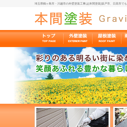
埼玉県鶴ヶ島市・川越市の外壁塗装工事は[本間塗装]坂戸市、日高市で