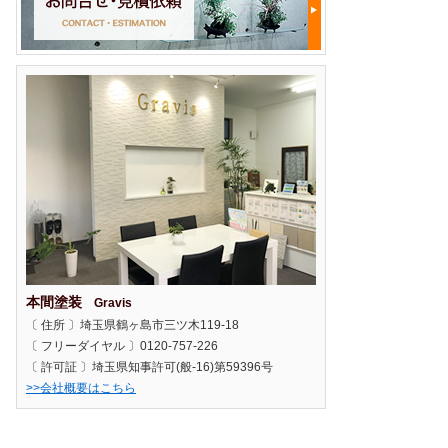
本間塗装
Gravis
〔 住所 〕埼玉県鶴ヶ島市三ツ木119-18
〔 フリーダイヤル 〕0120-757-226
〔 許可証 〕埼玉県知事許可(般-16)第59396号
>>会社概要はこちら