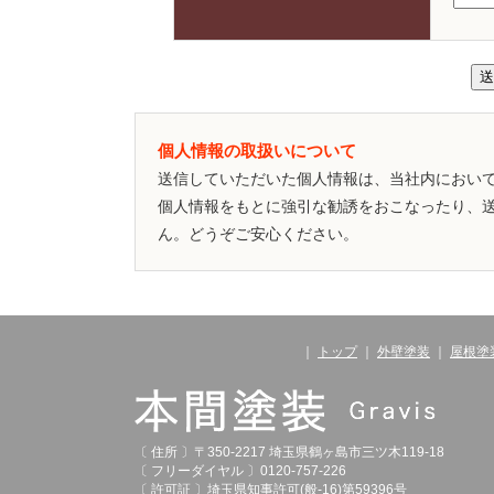
個人情報の取扱いについて
送信していただいた個人情報は、当社内におい
個人情報をもとに強引な勧誘をおこなったり、
ん。どうぞご安心ください。
｜
トップ
｜
外壁塗装
｜
屋根塗
〔 住所 〕〒350-2217 埼玉県鶴ヶ島市三ツ木119-18
〔 フリーダイヤル 〕0120-757-226
〔 許可証 〕埼玉県知事許可(般-16)第59396号