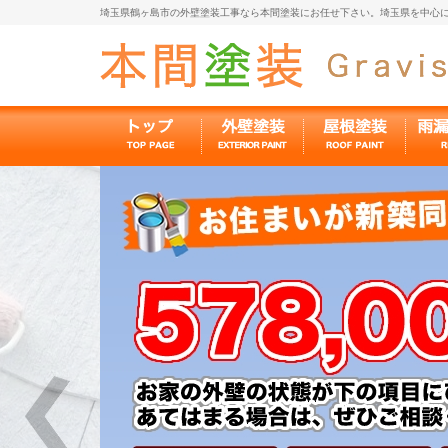
埼玉県鶴ヶ島市の外壁塗装工事なら本間塗装にお任せ下さい。埼玉県を中心