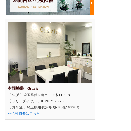
本間塗装
Gravis
〔 住所 〕埼玉県鶴ヶ島市三ツ木119-18
〔 フリーダイヤル 〕0120-757-226
〔 許可証 〕埼玉県知事許可(般-16)第59396号
>>会社概要はこちら