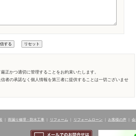
て厳正かつ適切に管理することをお約束いたします。
送信者の承諾なく個人情報を第三者に提供することは一切ございませ
装
｜
雨漏り修理・防水工事
｜
リフォーム
｜
リフォームローン
｜
お客様の声
｜
会