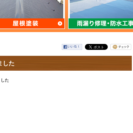
ました
ました