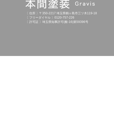
〔 住所 〕〒350-2217 埼玉県鶴ヶ島市三ツ木119-18
〔 フリーダイヤル 〕0120-757-226
〔 許可証 〕埼玉県知事許可(般-16)第59396号