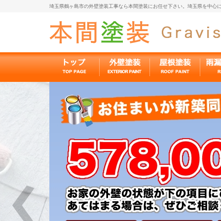
埼玉県鶴ヶ島市の外壁塗装工事なら本間塗装にお任せ下さい。埼玉県を中心