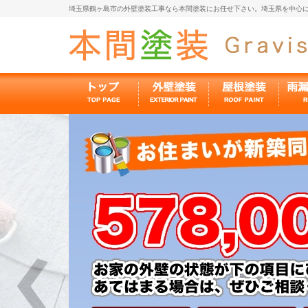
埼玉県鶴ヶ島市の外壁塗装工事なら本間塗装にお任せ下さい。埼玉県を中心