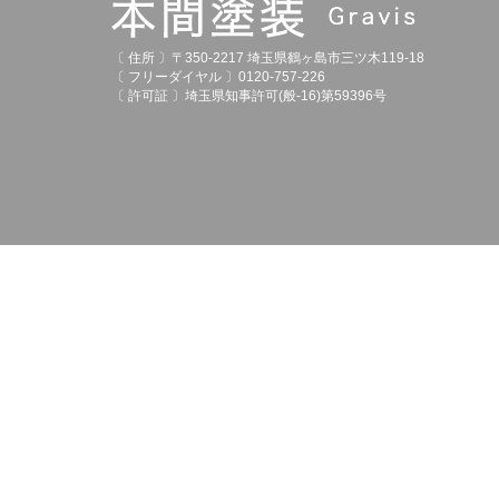
〔 住所 〕〒350-2217 埼玉県鶴ヶ島市三ツ木119-18
〔 フリーダイヤル 〕0120-757-226
〔 許可証 〕埼玉県知事許可(般-16)第59396号