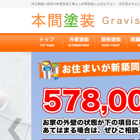
埼玉県鶴ヶ島市の外壁塗装工事なら本間塗装にお任せ下さい。埼玉県を中心