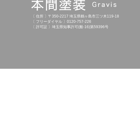
〔 住所 〕〒350-2217 埼玉県鶴ヶ島市三ツ木119-18
〔 フリーダイヤル 〕0120-757-226
〔 許可証 〕埼玉県知事許可(般-16)第59396号