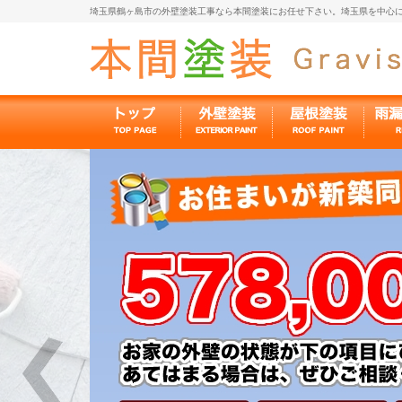
埼玉県鶴ヶ島市の外壁塗装工事なら本間塗装にお任せ下さい。埼玉県を中心