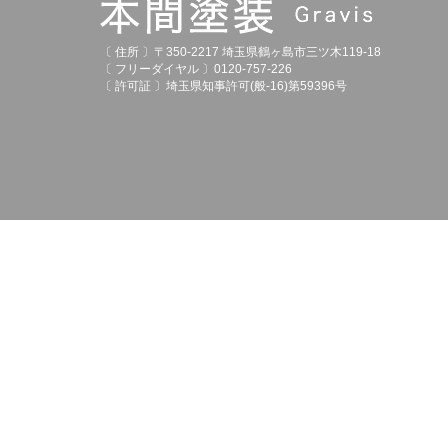
〔 住所 〕〒350-2217 埼玉県鶴ヶ島市三ツ木119-18
〔 フリーダイヤル 〕0120-757-226
〔 許可証 〕埼玉県知事許可(般-16)第59396号