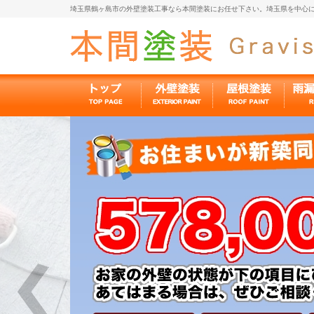
埼玉県鶴ヶ島市の外壁塗装工事なら本間塗装にお任せ下さい。埼玉県を中心