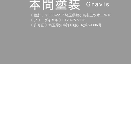
〔 住所 〕〒350-2217 埼玉県鶴ヶ島市三ツ木119-18
〔 フリーダイヤル 〕0120-757-226
〔 許可証 〕埼玉県知事許可(般-16)第59396号