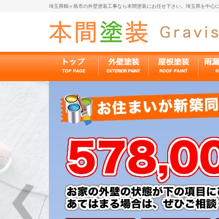
埼玉県鶴ヶ島市の外壁塗装工事なら本間塗装にお任せ下さい。埼玉県を中心