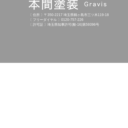
〔 住所 〕〒350-2217 埼玉県鶴ヶ島市三ツ木119-18
〔 フリーダイヤル 〕0120-757-226
〔 許可証 〕埼玉県知事許可(般-16)第59396号