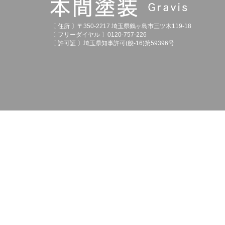
〔 住所 〕〒350-2217 埼玉県鶴ヶ島市三ツ木119-18
〔 フリーダイヤル 〕0120-757-226
〔 許可証 〕埼玉県知事許可(般-16)第59396号