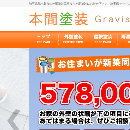
埼玉県鶴ヶ島市の外壁塗装工事なら本間塗装にお任せ下さい。埼玉県を中心