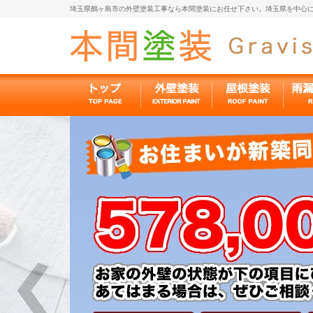
埼玉県鶴ヶ島市の外壁塗装工事なら本間塗装にお任せ下さい。埼玉県を中心