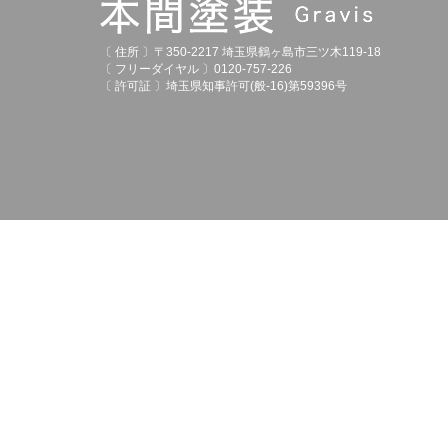
〔 住所 〕〒350-2217 埼玉県鶴ヶ島市三ツ木119-18
〔 フリーダイヤル 〕0120-757-226
〔 許可証 〕埼玉県知事許可(般-16)第59396号