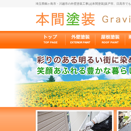
埼玉県鶴ヶ島市・川越市の外壁塗装工事は[本間塗装]坂戸市、日高市で