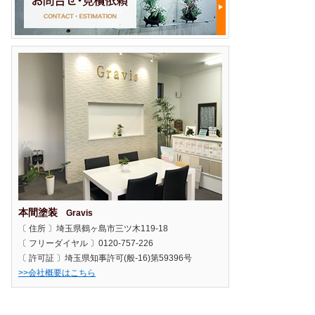
本間塗装
Gravis
〔 住所 〕埼玉県鶴ヶ島市三ツ木119-18
〔 フリーダイヤル 〕0120-757-226
〔 許可証 〕埼玉県知事許可(般-16)第59396号
>>会社概要はこちら