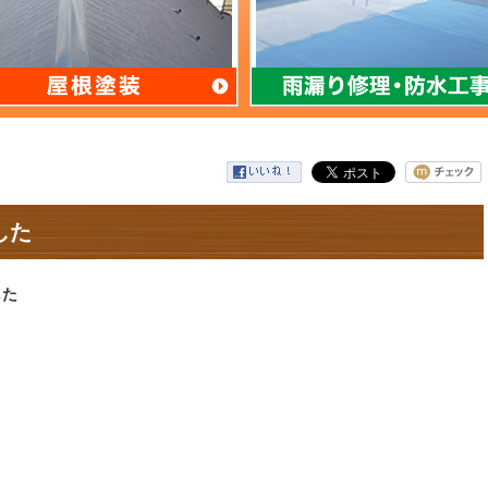
した
した