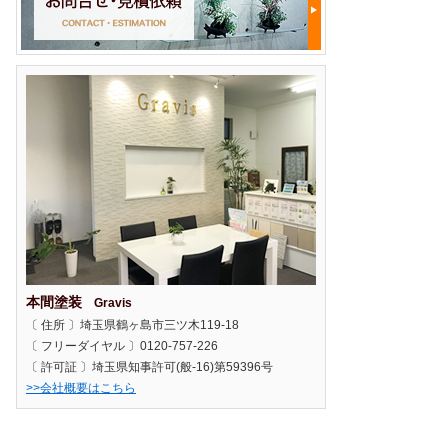
本間塗装
Gravis
〔 住所 〕埼玉県鶴ヶ島市三ツ木119-18
〔 フリーダイヤル 〕0120-757-226
〔 許可証 〕埼玉県知事許可(般-16)第59396号
>>会社概要はこちら