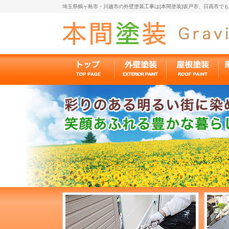
埼玉県鶴ヶ島市・川越市の外壁塗装工事は[本間塗装]坂戸市、日高市で