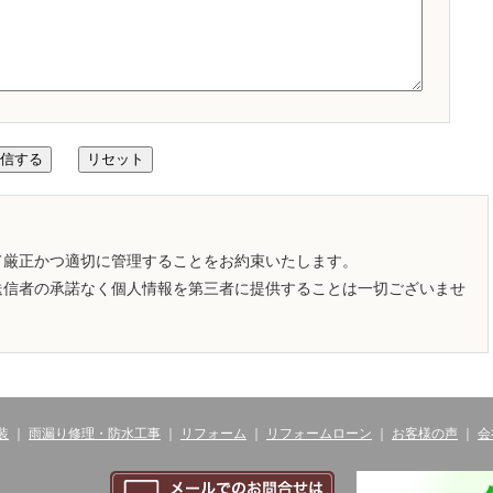
て厳正かつ適切に管理することをお約束いたします。
送信者の承諾なく個人情報を第三者に提供することは一切ございませ
装
｜
雨漏り修理・防水工事
｜
リフォーム
｜
リフォームローン
｜
お客様の声
｜
会