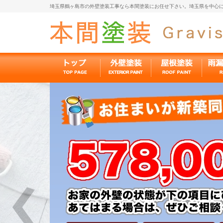
埼玉県鶴ヶ島市の外壁塗装工事なら本間塗装にお任せ下さい。埼玉県を中心