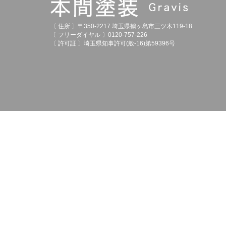
〔 住所 〕〒350-2217 埼玉県鶴ヶ島市三ツ木119-18
〔 フリーダイヤル 〕0120-757-226
〔 許可証 〕埼玉県知事許可(般-16)第59396号