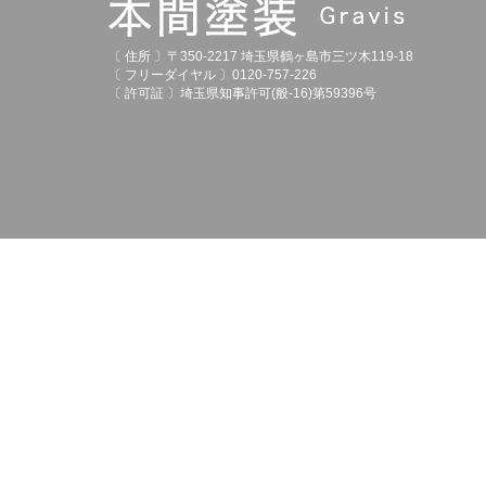
〔 住所 〕〒350-2217 埼玉県鶴ヶ島市三ツ木119-18
〔 フリーダイヤル 〕0120-757-226
〔 許可証 〕埼玉県知事許可(般-16)第59396号