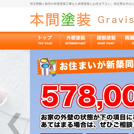
埼玉県鶴ヶ島市の外壁塗装工事なら本間塗装にお任せ下さい。埼玉県を中心